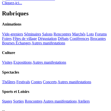
Cliquez-ici...
Rubriques
Animations
Vide-greniers
Séminaires
Salons
Rencontres
Marchés
Loto
Forums
Foires
Fêtes de village
Dégustation
Débats
Conférences
Brocantes
Bourses Échanges
Autres manifestations
Culture
Visites
Expositions
Autres manifestations
Spectacles
Théâtres
Festivals
Contes
Concerts
Autres manifestations
Sports et Loisirs
Stages
Sorties
Rencontres
Autres manifestations
Ateliers
...