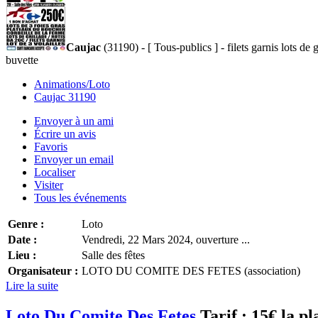
Caujac
(31190) - [ Tous-publics ] - filets garnis lots de
buvette
Animations/Loto
Caujac 31190
Envoyer à un ami
Écrire un avis
Favoris
Envoyer un email
Localiser
Visiter
Tous les événements
Genre :
Loto
Date :
Vendredi, 22 Mars 2024, ouverture ...
Lieu :
Salle des fêtes
Organisateur :
LOTO DU COMITE DES FETES (association)
Lire la suite
Loto Du Comite Des Fetes
Tarif :
15€ la pl