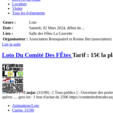
Localiser
Visiter
Tous les événements
Genre :
Loto
Date :
Samedi, 02 Mars 2024, début du ...
Lieu :
Salle des Fêtes La Gravette
Organisateur :
Association Bousquairol et Rosine Bet (association)
Lire la suite
Loto Du Comité Des FÊtes
Tarif :
15€ la p
Caujac
(31190) - [ Tous-publics ] - Ouverture des porte
apéros .... gros lot : 1 bon d'achat de 250€ https://comitedesfetesdec
Animations/Loto
Caujac 31190