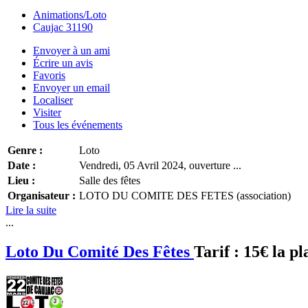
Animations/Loto
Caujac 31190
Envoyer à un ami
Écrire un avis
Favoris
Envoyer un email
Localiser
Visiter
Tous les événements
Genre :
Loto
Date :
Vendredi, 05 Avril 2024, ouverture ...
Lieu :
Salle des fêtes
Organisateur :
LOTO DU COMITE DES FETES (association)
Lire la suite
...
Loto Du Comité Des Fêtes
Tarif :
15€ la pl