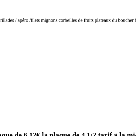
 grillades / apéro /filets mignons corbeilles de fruits plateaux du boucher
aque de 6 12€ la plaque de 4 1/2 tarif à la m