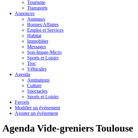
Tourisme
Transports
Annonces
Animaux
Bonnes Affaires
Emploi et Services
Habitat
Immobilier
Messages
Son-Image-Micro
Sports et Loisirs
Troc
Véhicules
Agenda
Animations
Culture
Spectacles
Sports et Loisirs
Favoris
Modifier un événement
Ajouter un événement
Agenda Vide-greniers Toulouse