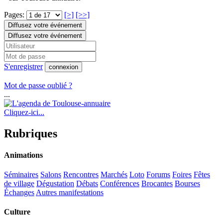
Pages:
[>]
[>>]
Diffusez votre événement
Diffusez votre événement
S'enregistrer
connexion
Mot de passe oublié ?
...
Cliquez-ici...
Rubriques
Animations
Séminaires
Salons
Rencontres
Marchés
Loto
Forums
Foires
Fêtes
de village
Dégustation
Débats
Conférences
Brocantes
Bourses
Échanges
Autres manifestations
Culture