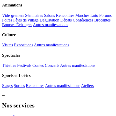
Animations
Vide-greniers
Séminaires
Salons
Rencontres
Marchés
Loto
Forums
Foires
Fêtes de village
Dégustation
Débats
Conférences
Brocantes
Bourses Échanges
Autres manifestations
Culture
Visites
Expositions
Autres manifestations
Spectacles
Théâtres
Festivals
Contes
Concerts
Autres manifestations
Sports et Loisirs
Stages
Sorties
Rencontres
Autres manifestations
Ateliers
...
Nos services