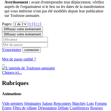
Avertissement :
avant d'entreprendre tout déplacement, vérifiez
auprès de l'organisateur si le lieu ou les dates de la manifestation
qui vous intéresse n'ont pas été modifiés depuis leur publication
sur Toulouse-annuaire.
Pages:
[>]
[>>]
Diffusez votre événement
Diffusez votre événement
S'enregistrer
connexion
Mot de passe oublié ?
...
Cliquez-ici...
Rubriques
Animations
Vide-greniers
Séminaires
Salons
Rencontres
Marchés
Loto
Forums
Foires
Fêtes de village
Dégustation
Débats
Conférences
Bourses