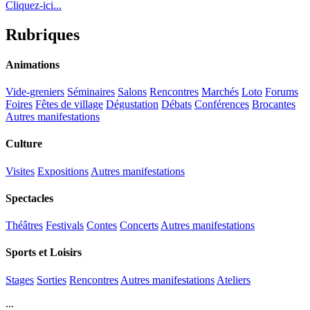
Cliquez-ici...
Rubriques
Animations
Vide-greniers
Séminaires
Salons
Rencontres
Marchés
Loto
Forums
Foires
Fêtes de village
Dégustation
Débats
Conférences
Brocantes
Autres manifestations
Culture
Visites
Expositions
Autres manifestations
Spectacles
Théâtres
Festivals
Contes
Concerts
Autres manifestations
Sports et Loisirs
Stages
Sorties
Rencontres
Autres manifestations
Ateliers
...