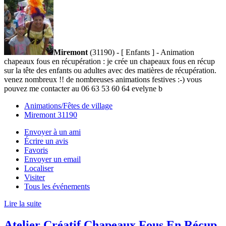
Miremont
(31190) - [ Enfants ] - Animation
chapeaux fous en récupération : je crée un chapeaux fous en récup
sur la tête des enfants ou adultes avec des matières de récupération.
venez nombreux !! de nombreuses animations festives :-) vous
pouvez me contacter au 06 63 53 60 64 evelyne b
Animations/Fêtes de village
Miremont 31190
Envoyer à un ami
Écrire un avis
Favoris
Envoyer un email
Localiser
Visiter
Tous les événements
Lire la suite
Atelier Créatif Chapeaux Fous En Récup