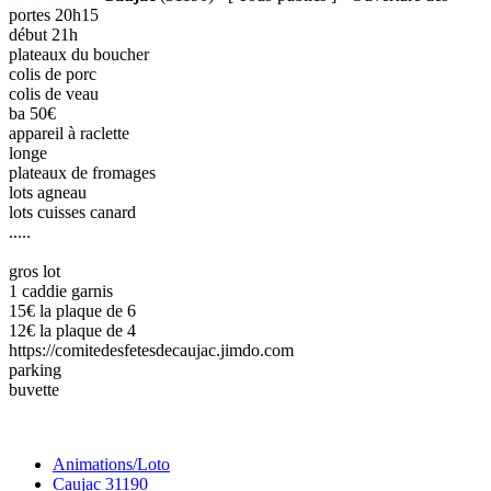
portes 20h15
début 21h
plateaux du boucher
colis de porc
colis de veau
ba 50€
appareil à raclette
longe
plateaux de fromages
lots agneau
lots cuisses canard
.....
gros lot
1 caddie garnis
15€ la plaque de 6
12€ la plaque de 4
https://comitedesfetesdecaujac.jimdo.com
parking
buvette
Animations/Loto
Caujac 31190