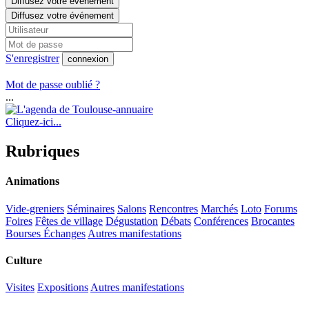
Diffusez votre événement
Diffusez votre événement
S'enregistrer
connexion
Mot de passe oublié ?
...
Cliquez-ici...
Rubriques
Animations
Vide-greniers
Séminaires
Salons
Rencontres
Marchés
Loto
Forums
Foires
Fêtes de village
Dégustation
Débats
Conférences
Brocantes
Bourses Échanges
Autres manifestations
Culture
Visites
Expositions
Autres manifestations