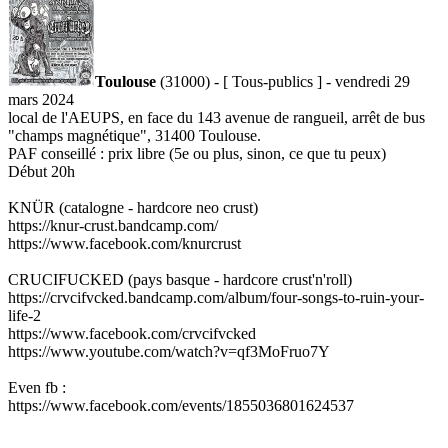
Toulouse
(31000) - [ Tous-publics ] - vendredi 29
mars 2024
local de l'AEUPS, en face du 143 avenue de rangueil, arrêt de bus
"champs magnétique", 31400 Toulouse.
PAF conseillé : prix libre (5e ou plus, sinon, ce que tu peux)
Début 20h
KNÜR (catalogne - hardcore neo crust)
https://knur-crust.bandcamp.com/
https://www.facebook.com/knurcrust
CRUCIFUCKED (pays basque - hardcore crust'n'roll)
https://crvcifvcked.bandcamp.com/album/four-songs-to-ruin-your-
life-2
https://www.facebook.com/crvcifvcked
https://www.youtube.com/watch?v=qf3MoFruo7Y
Even fb :
https://www.facebook.com/events/1855036801624537