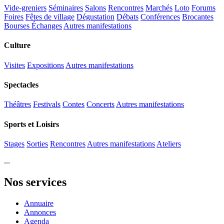
Vide-greniers
Séminaires
Salons
Rencontres
Marchés
Loto
Forums
Foires
Fêtes de village
Dégustation
Débats
Conférences
Brocantes
Bourses Échanges
Autres manifestations
Culture
Visites
Expositions
Autres manifestations
Spectacles
Théâtres
Festivals
Contes
Concerts
Autres manifestations
Sports et Loisirs
Stages
Sorties
Rencontres
Autres manifestations
Ateliers
...
Nos services
Annuaire
Annonces
Agenda