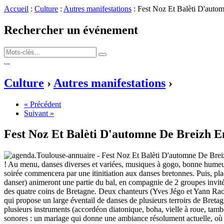
Accueil
:
Culture
:
Autres manifestations
: Fest Noz Et Balèti D'auto
Rechercher un événement
...
Culture
›
Autres manifestations
›
« Précédent
Suivant »
Fest Noz Et Balèti D'automne De Breizh 
! Au menu, danses diverses et variées, musiques à gogo, bonne humeur, 
soirée commencera par une itinitiation aux danses bretonnes. Puis, pl
danser) animeront une partie du bal, en compagnie de 2 groupes invités
des quatre coins de Bretagne. Deux chanteurs (Yves Jégo et Yann Raou
qui propose un large éventail de danses de plusieurs terroirs de Bret
plusieurs instruments (accordéon diatonique, boha, vielle à roue, tambou
sonores : un mariage qui donne une ambiance résolument actuelle, où l'én