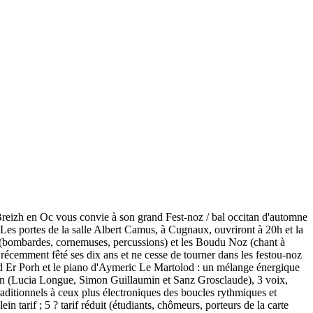
reizh en Oc vous convie à son grand Fest-noz / bal occitan d'automne
 Les portes de la salle Albert Camus, à Cugnaux, ouvriront à 20h et la
sa (bombardes, cornemuses, percussions) et les Boudu Noz (chant à
récemment fêté ses dix ans et ne cesse de tourner dans les festou-noz
id Er Porh et le piano d'Aymeric Le Martolod : un mélange énergique
Béarn (Lucia Longue, Simon Guillaumin et Sanz Grosclaude), 3 voix,
 traditionnels à ceux plus électroniques des boucles rythmiques et
 tarif ; 5 ? tarif réduit (étudiants, chômeurs, porteurs de la carte