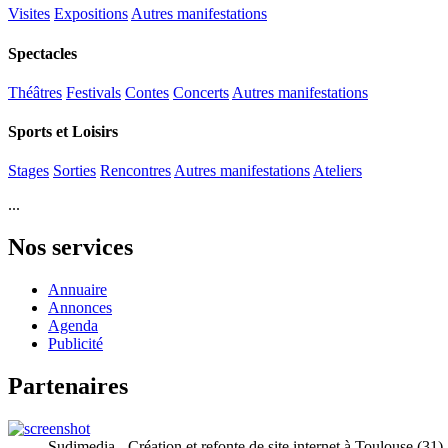
Visites
Expositions
Autres manifestations
Spectacles
Théâtres
Festivals
Contes
Concerts
Autres manifestations
Sports et Loisirs
Stages
Sorties
Rencontres
Autres manifestations
Ateliers
...
Nos services
Annuaire
Annonces
Agenda
Publicité
Partenaires
Sudimedia - Création et refonte de site internet à Toulouse (31)