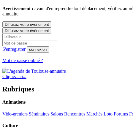
Avertissement :
avant d'entreprendre tout déplacement, vérifiez auprès
annuaire.
Diffusez votre événement
Diffusez votre événement
S'enregistrer
connexion
Mot de passe oublié ?
...
Cliquez-ici...
Rubriques
Animations
Vide-greniers
Séminaires
Salons
Rencontres
Marchés
Loto
Forums
Fo
Culture