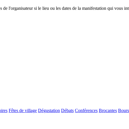
 de l'organisateur si le lieu ou les dates de la manifestation qui vous in
ires
Fêtes de village
Dégustation
Débats
Conférences
Brocantes
Bours