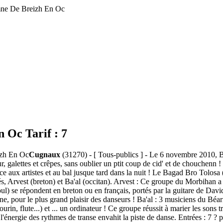
mne De Breizh En Oc
En Oc
Tarif :
7
Cugnaux
(31270) - [ Tous-publics ] - Le 6 novembre 2010, B
galettes et crêpes, sans oublier un ptit coup de cid' et de chouchenn !
ace aux artistes et au bal jusque tard dans la nuit ! Le Bagad Bro Tolo
, Arvest (breton) et Ba'al (occitan). Arvest : Ce groupe du Morbihan a 
l) se répondent en breton ou en français, portés par la guitare de Dav
agne, pour le plus grand plaisir des danseurs ! Ba'al : 3 musiciens du 
rin, flute...) et ... un ordinateur ! Ce groupe réussit à marier les sons
ergie des rythmes de transe envahit la piste de danse. Entrées : 7 ? plein