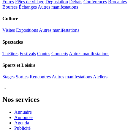
Foires
Fêtes de village
Dégustation
Débats
Conférences
Brocantes
Bourses Échanges
Autres manifestations
Culture
Visites
Expositions
Autres manifestations
Spectacles
Théâtres
Festivals
Contes
Concerts
Autres manifestations
Sports et Loisirs
Stages
Sorties
Rencontres
Autres manifestations
Ateliers
...
Nos services
Annuaire
Annonces
Agenda
Publicité