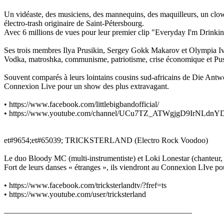
Un vidéaste, des musiciens, des mannequins, des maquilleurs, un clown m
électro-trash originaire de Saint-Pétersbourg.
Avec 6 millions de vues pour leur premier clip "Everyday I'm Drinking
Ses trois membres Ilya Prusikin, Sergey Gokk Makarov et Olympia Ivleva
Vodka, matroshka, communisme, patriotisme, crise économique et Pussy
Souvent comparés à leurs lointains cousins sud-africains de Die Antwoo
Connexion Live pour un show des plus extravagant.
• https://www.facebook.com/littlebigbandofficial/
• https://www.youtube.com/channel/UCu7TZ_ATWgjgD9IrNLdn
et#9654;et#65039; TRICKSTERLAND (Electro Rock Voodoo)
Le duo Bloody MC (multi-instrumentiste) et Loki Lonestar (chanteur, pe
Fort de leurs danses « étranges », ils viendront au Connexion L
• https://www.facebook.com/tricksterlandtv/?fref=ts
• https://www.youtube.com/user/tricksterland
–––––––––––––––––––––––––––––––––––––––––––––––