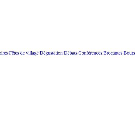
ires
Fêtes de village
Dégustation
Débats
Conférences
Brocantes
Bours