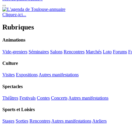
...
Cliquez-ici...
Rubriques
Animations
Vide-greniers
Séminaires
Salons
Rencontres
Marchés
Loto
Forums
Fo
Culture
Visites
Expositions
Autres manifestations
Spectacles
Théâtres
Festivals
Contes
Concerts
Autres manifestations
Sports et Loisirs
Stages
Sorties
Rencontres
Autres manifestations
Ateliers
...