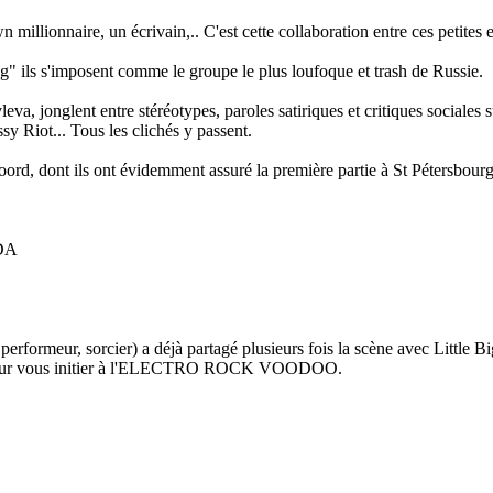
illionnaire, un écrivain,.. C'est cette collaboration entre ces petites 
" ils s'imposent comme le groupe le plus loufoque et trash de Russie.
, jonglent entre stéréotypes, paroles satiriques et critiques sociales su
 Riot... Tous les clichés y passent.
rd, dont ils ont évidemment assuré la première partie à St Pétersbourg,
YDA
rformeur, sorcier) a déjà partagé plusieurs fois la scène avec Little Bi
Ive pour vous initier à l'ELECTRO ROCK VOODOO.