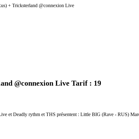
- Rus) + Tricksterland @connexion Live
erland @connexion Live
Tarif :
19
Live et Deadly rythm et THS présentent : Little BIG (Rave - RUS) Ma