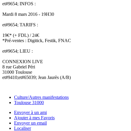
et#9654; INFOS :
Mardi 8 mars 2016 - 19H30
et#9654; TARIFS :
19€* (+ FDL) / 24€
*Pré-ventes : Digitick, Festik, FNAC
et#9654; LIEU :
CONNEXION LIVE
8 rue Gabriel Péri
31000 Toulouse
et#9410;et#65039; Jean Jaurès (A/B)
Culture/Autres manifestations
Toulouse 31000
Envoyer à un ami
Ajouter à mes Favoris
Envoyer un email
Localiser