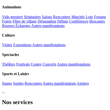
Animations
Vide-greniers
Séminaires
Salons
Rencontres
Marchés
Loto
Forums
Foires
Fêtes de village
Dégustation
Débats
Conférences
Brocantes
Bourses Échanges
Autres manifestations
Culture
Visites
Expositions
Autres manifestations
Spectacles
Théâtres
Festivals
Contes
Concerts
Autres manifestations
Sports et Loisirs
Stages
Sorties
Rencontres
Autres manifestations
Ateliers
...
Nos services