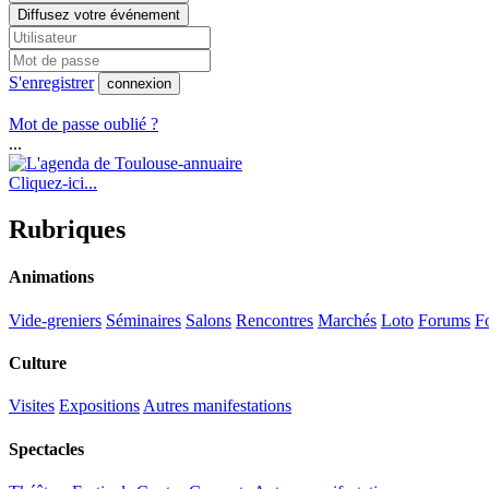
Diffusez votre événement
S'enregistrer
connexion
Mot de passe oublié ?
...
Cliquez-ici...
Rubriques
Animations
Vide-greniers
Séminaires
Salons
Rencontres
Marchés
Loto
Forums
Fo
Culture
Visites
Expositions
Autres manifestations
Spectacles