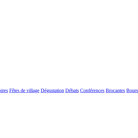
ires
Fêtes de village
Dégustation
Débats
Conférences
Brocantes
Bours