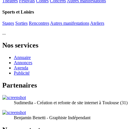
Théâtres
Festivals
Contes
Concerts
Autres manifestations
Sports et Loisirs
Stages
Sorties
Rencontres
Autres manifestations
Ateliers
...
Nos services
Annuaire
Annonces
Agenda
Publicité
Partenaires
Sudimedia - Création et refonte de site internet à Toulouse (31)
Benjamin Benetti - Graphiste Indépendant