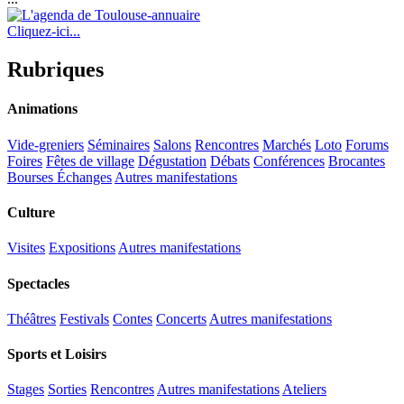
Cliquez-ici...
Rubriques
Animations
Vide-greniers
Séminaires
Salons
Rencontres
Marchés
Loto
Forums
Foires
Fêtes de village
Dégustation
Débats
Conférences
Brocantes
Bourses Échanges
Autres manifestations
Culture
Visites
Expositions
Autres manifestations
Spectacles
Théâtres
Festivals
Contes
Concerts
Autres manifestations
Sports et Loisirs
Stages
Sorties
Rencontres
Autres manifestations
Ateliers