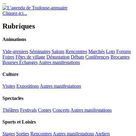
...
Cliquez-ici...
Rubriques
Animations
Vide-greniers
Séminaires
Salons
Rencontres
Marchés
Loto
Forums
Foires
Fêtes de village
Dégustation
Débats
Conférences
Brocantes
Bourses Échanges
Autres manifestations
Culture
Visites
Expositions
Autres manifestations
Spectacles
Théâtres
Festivals
Contes
Concerts
Autres manifestations
Sports et Loisirs
Stages
Sorties
Rencontres
Autres manifestations
Ateliers