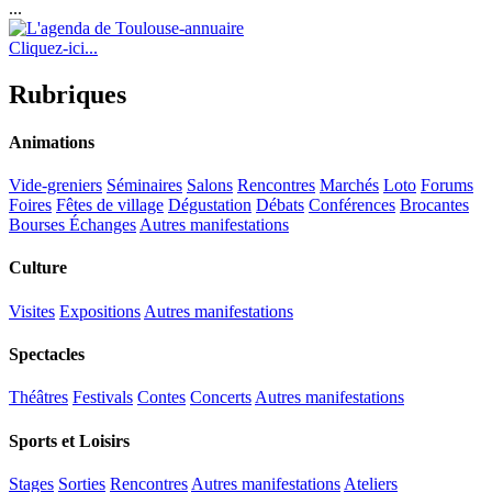
...
Cliquez-ici...
Rubriques
Animations
Vide-greniers
Séminaires
Salons
Rencontres
Marchés
Loto
Forums
Foires
Fêtes de village
Dégustation
Débats
Conférences
Brocantes
Bourses Échanges
Autres manifestations
Culture
Visites
Expositions
Autres manifestations
Spectacles
Théâtres
Festivals
Contes
Concerts
Autres manifestations
Sports et Loisirs
Stages
Sorties
Rencontres
Autres manifestations
Ateliers