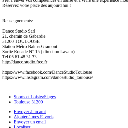
Prêt à élever vos compétences en danse et à vivre une expérience inou
Réservez votre place dès aujourd'hui !
Renseignements:
Dance Studio Sarl
21, chemin de Gabardie
31200 TOULOUSE
Station Métro Balma-Gramont
Sortie Rocade N° 15 ( direction Lavaur)
Tel 05.61.48.31.33
http://dance.studio.free.fr
https://www.facebook.com/DanceStudioToulouse
https://www.instagram.com/dancestudio_toulouse/
Sports et Loisirs/Stages
Toulouse 31200
Envoyer à un ami
Ajouter à mes Favoris
Envoyer un email
Localiser