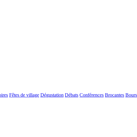
ires
Fêtes de village
Dégustation
Débats
Conférences
Brocantes
Bours