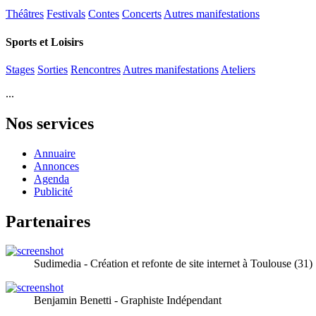
Théâtres
Festivals
Contes
Concerts
Autres manifestations
Sports et Loisirs
Stages
Sorties
Rencontres
Autres manifestations
Ateliers
...
Nos services
Annuaire
Annonces
Agenda
Publicité
Partenaires
Sudimedia - Création et refonte de site internet à Toulouse (31)
Benjamin Benetti - Graphiste Indépendant