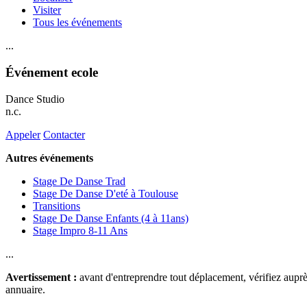
Visiter
Tous les événements
...
Événement ecole
Dance Studio
n.c.
Appeler
Contacter
Autres événements
Stage De Danse Trad
Stage De Danse D'eté à Toulouse
Transitions
Stage De Danse Enfants (4 à 11ans)
Stage Impro 8-11 Ans
...
Avertissement :
avant d'entreprendre tout déplacement, vérifiez auprès
annuaire.