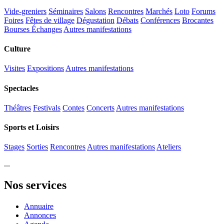
Vide-greniers
Séminaires
Salons
Rencontres
Marchés
Loto
Forums
Foires
Fêtes de village
Dégustation
Débats
Conférences
Brocantes
Bourses Échanges
Autres manifestations
Culture
Visites
Expositions
Autres manifestations
Spectacles
Théâtres
Festivals
Contes
Concerts
Autres manifestations
Sports et Loisirs
Stages
Sorties
Rencontres
Autres manifestations
Ateliers
...
Nos services
Annuaire
Annonces