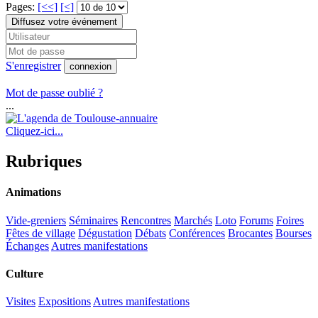
Pages:
[<<]
[<]
Diffusez votre événement
S'enregistrer
connexion
Mot de passe oublié ?
...
Cliquez-ici...
Rubriques
Animations
Vide-greniers
Séminaires
Rencontres
Marchés
Loto
Forums
Foires
Fêtes de village
Dégustation
Débats
Conférences
Brocantes
Bourses
Échanges
Autres manifestations
Culture
Visites
Expositions
Autres manifestations