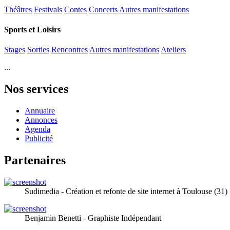
Théâtres
Festivals
Contes
Concerts
Autres manifestations
Sports et Loisirs
Stages
Sorties
Rencontres
Autres manifestations
Ateliers
...
Nos services
Annuaire
Annonces
Agenda
Publicité
Partenaires
Sudimedia - Création et refonte de site internet à Toulouse (31)
Benjamin Benetti - Graphiste Indépendant