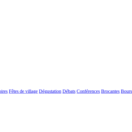
ires
Fêtes de village
Dégustation
Débats
Conférences
Brocantes
Bours