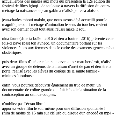
accueillerons des images aux mots qui présentera la 12e édition du
festival de films lgbtqi+ de toulouse à travers la diffusion du court-
métrage la naissance de jean gabin a réalisé par elsa aloisio.
jean-charles mbotti malolo, que nous avons déjà accueilli pour le
magnifique court-métrage d'animation le sens du toucher, revient
avec son dernier court tout aussi réussi make it soul.
nina faure (dans ta boîte - 2016 et rien à foutre - 2016) présente cette
fois-ci paye (pas) ton gyneco, un documentaire portant sur les
violences faites aux femmes dans le cadre des examens gynéco et/ou
obstétriques.
puis deux films d'atelier et leurs intervenants : marcher droit, réalisé
avec un groupe de détenus de la maison d'arrêt de pau et derrière la
porte, réalisé avec les élèves du collège de la sainte famille -
minimes à toulouse.
enfin, vous pourrez découvrir également un truc de meuf, un
documentaire de coline grando qui fait écho de la situation de la
contraception au sein de couples.
n'oubliez pas l'écran libre !
apportez votre film le soir même pour une diffusion spontanée !
(film de moins de 15 min sur clé usb ou disque dur, encodé en mp4 -