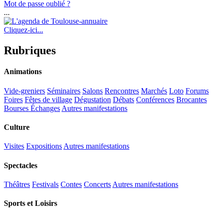
Mot de passe oublié ?
...
Cliquez-ici...
Rubriques
Animations
Vide-greniers
Séminaires
Salons
Rencontres
Marchés
Loto
Forums
Foires
Fêtes de village
Dégustation
Débats
Conférences
Brocantes
Bourses Échanges
Autres manifestations
Culture
Visites
Expositions
Autres manifestations
Spectacles
Théâtres
Festivals
Contes
Concerts
Autres manifestations
Sports et Loisirs