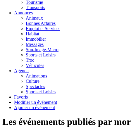
Tourisme
Transports
Annonces
Animaux
Bonnes Affaires
Emploi et Services
Habitat
Immobilier
Messages
Son-Image-Micro
Sports et Loisirs
Troc
Véhicules
Agenda
Animations
Culture
Spectacles
Sports et Loisirs
Favoris
Modifier un événement
Ajouter un événement
Les événements publiés par mort