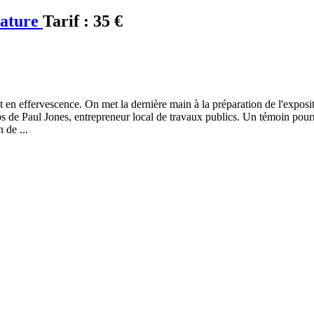
Nature
Tarif :
35 €
t en effervescence. On met la dernière main à la préparation de l'expos
ps de Paul Jones, entrepreneur local de travaux publics. Un témoin pourr
 de ...