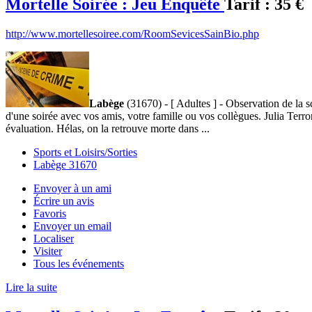
Mortelle Soirée : Jeu Enquête
Tarif :
35 €
http://www.mortellesoiree.com/RoomSevicesSainBio.php
Labège
(31670) - [ Adultes ] - Observation de la s
d'une soirée avec vos amis, votre famille ou vos collègues. Julia Terro
évaluation. Hélas, on la retrouve morte dans ...
Sports et Loisirs/Sorties
Labège 31670
Envoyer à un ami
Écrire un avis
Favoris
Envoyer un email
Localiser
Visiter
Tous les événements
Lire la suite