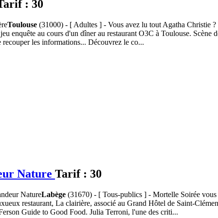
Tarif :
30
Toulouse
(31000) - [ Adultes ] - Vous avez lu tout Agatha Christie ? 
 jeu enquête au cours d'un dîner au restaurant O3C à Toulouse. Scène de 
e recouper les informations... Découvrez le co...
deur Nature
Tarif :
30
Labège
(31670) - [ Tous-publics ] - Mortelle Soirée vous
luxueux restaurant, La clairière, associé au Grand Hôtel de Saint-Clémen
rson Guide to Good Food. Julia Terroni, l'une des criti...