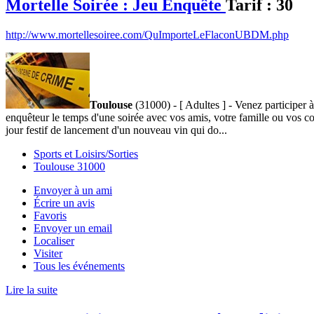
Mortelle Soirée : Jeu Enquête
Tarif :
30
http://www.mortellesoiree.com/QuImporteLeFlaconUBDM.php
Toulouse
(31000) - [ Adultes ] - Venez participer 
enquêteur le temps d'une soirée avec vos amis, votre famille ou vos c
jour festif de lancement d'un nouveau vin qui do...
Sports et Loisirs/Sorties
Toulouse 31000
Envoyer à un ami
Écrire un avis
Favoris
Envoyer un email
Localiser
Visiter
Tous les événements
Lire la suite