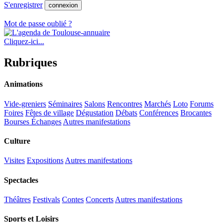
S'enregistrer
connexion
Mot de passe oublié ?
Cliquez-ici...
Rubriques
Animations
Vide-greniers
Séminaires
Salons
Rencontres
Marchés
Loto
Forums
Foires
Fêtes de village
Dégustation
Débats
Conférences
Brocantes
Bourses Échanges
Autres manifestations
Culture
Visites
Expositions
Autres manifestations
Spectacles
Théâtres
Festivals
Contes
Concerts
Autres manifestations
Sports et Loisirs