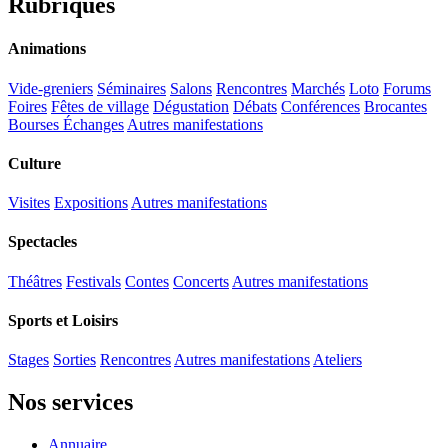
Rubriques
Animations
Vide-greniers
Séminaires
Salons
Rencontres
Marchés
Loto
Forums
Foires
Fêtes de village
Dégustation
Débats
Conférences
Brocantes
Bourses Échanges
Autres manifestations
Culture
Visites
Expositions
Autres manifestations
Spectacles
Théâtres
Festivals
Contes
Concerts
Autres manifestations
Sports et Loisirs
Stages
Sorties
Rencontres
Autres manifestations
Ateliers
Nos services
Annuaire